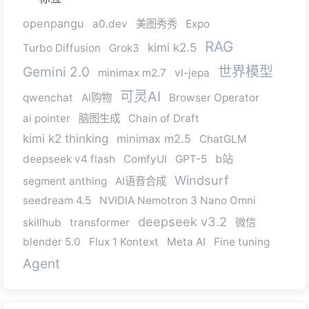
openpangu
a0.dev
美图秀秀
Expo
RAG
kimi k2.5
Turbo Diffusion
Grok3
Gemini 2.0
世界模型
minimax m2.7
vl-jepa
可灵AI
qwenchat
AI购物
Browser Operator
ai pointer
脑图生成
Chain of Draft
kimi k2 thinking
minimax m2.5
ChatGLM
b站
deepseek v4 flash
ComfyUI
GPT-5
Windsurf
segment anthing
AI语音合成
seedream 4.5
NVIDIA Nemotron 3 Nano Omni
deepseek v3.2
skillhub
transformer
微信
blender 5.0
Flux 1 Kontext
Meta AI
Fine tuning
Agent