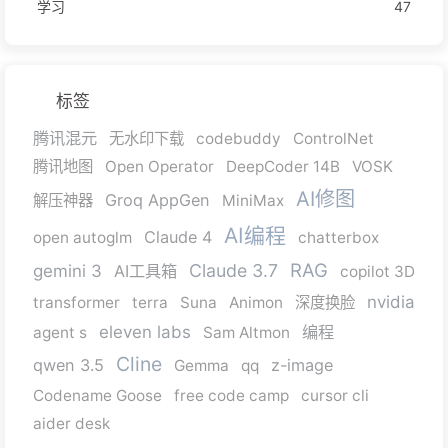
学习
47
标签
腾讯混元
无水印下载
codebuddy
ControlNet
腾讯地图
Open Operator
DeepCoder 14B
VOSK
AI修图
Groq AppGen
解压神器
MiniMax
AI编程
Claude 4
open autoglm
chatterbox
RAG
Claude 3.7
gemini 3
AI工具箱
copilot 3D
nvidia
transformer
terra
Suna
Animon
深度换脸
eleven labs
编程
agent s
Sam Altmon
Cline
qwen 3.5
z-image
Gemma
qq
Codename Goose
free code camp
cursor cli
aider desk