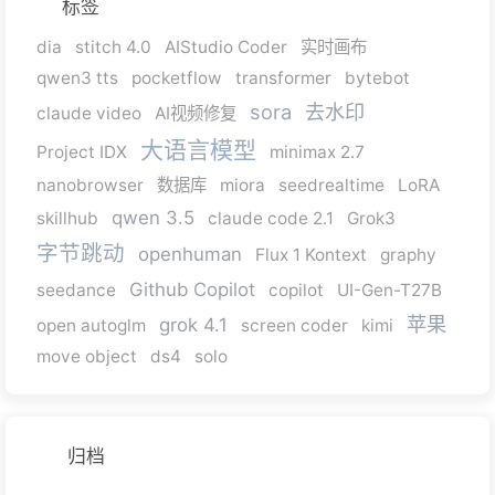
标签
dia
stitch 4.0
AIStudio Coder
实时画布
qwen3 tts
pocketflow
transformer
bytebot
sora
去水印
claude video
AI视频修复
大语言模型
Project IDX
minimax 2.7
nanobrowser
数据库
miora
seedrealtime
LoRA
qwen 3.5
skillhub
claude code 2.1
Grok3
字节跳动
openhuman
Flux 1 Kontext
graphy
Github Copilot
seedance
copilot
UI-Gen-T27B
苹果
grok 4.1
open autoglm
screen coder
kimi
move object
ds4
solo
归档