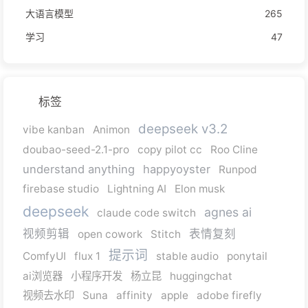
大语言模型
265
学习
47
标签
deepseek v3.2
vibe kanban
Animon
doubao-seed-2.1-pro
copy pilot cc
Roo Cline
understand anything
happyoyster
Runpod
firebase studio
Lightning AI
Elon musk
deepseek
agnes ai
claude code switch
视频剪辑
表情复刻
open cowork
Stitch
提示词
ComfyUI
flux 1
stable audio
ponytail
ai浏览器
小程序开发
杨立昆
huggingchat
视频去水印
Suna
affinity
apple
adobe firefly